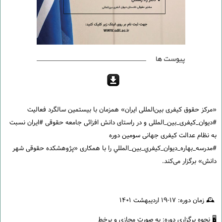
«مرکز حقوق کیفری بین‌المللی ایران» همزمان با بیستمین سالگرد فعالیت
#دیوان_کیفری_بین_المللی
و در راستای دانش افزائی جامعه حقوقی
#ایران
نسبت
به نظام عدالت کیفری جهانی سومین دوره
#مدرسه_بهاره_ديوان_كيفري_بين_المللي
را با همکاری «پژوهشکده حقوقی شهر
دانش» برگزار می‌کند.
🕰️ زمان دوره: ۱۷-۱۹ اردیبهشت ۱۴۰۱
🖥️ نحوه برگزاری دوره: به صورت مجازی و برخط