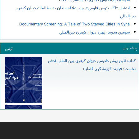
مدرسه بهاره دیوان کیفری بین المللی - ۱۴۰۲
انتشار «لکسیتوس فارسی» برای علاقه مندان به مطالعات دیوان کیفری
بین‌المللی
Documentary Screening: A Tale of Two Starved Cities in Syria
سومین مدرسه بهاره دیوان کیفری بین‌المللی
پیشخوان
آرشیو
کتاب آئین پیش دادرسی دیوان کیفری بین المللی (دفتر
نخست: فرایند گزینشگری قضایا)