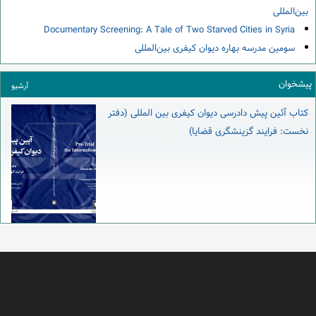
بین‌المللی
Documentary Screening: A Tale of Two Starved Cities in Syria
سومین مدرسه بهاره دیوان کیفری بین‌المللی
پیشخوان
آرشیو
کتاب آئین پیش دادرسی دیوان کیفری بین المللی (دفتر
نخست: فرایند گزینشگری قضایا)